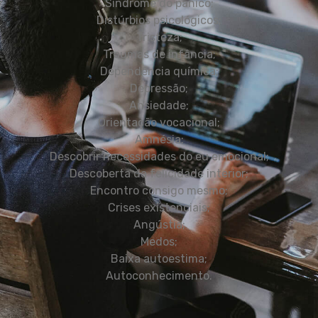
Síndrome do pânico;
Distúrbios psicológicos;
Tristeza;
Traumas de infância;
Dependência química;
Depressão;
Ansiedade;
Orientação vocacional;
Amnésia;
Descobrir necessidades do eu emocional;
Descoberta da felicidade interior;
Encontro consigo mesmo;
Crises existenciais;
Angústia;
Medos;
Baixa autoestima;
Autoconhecimento.